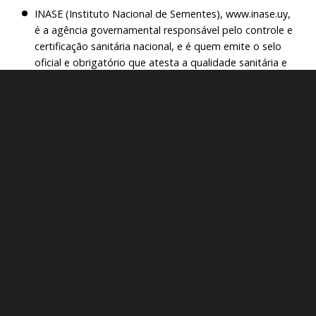
INASE (Instituto Nacional de Sementes), www.inase.uy,
é a agência governamental responsável pelo controle e
certificação sanitária nacional, e é quem emite o selo
oficial e obrigatório que atesta a qualidade sanitária e
genética
Acompanhamento do enxerto até a
garrafa