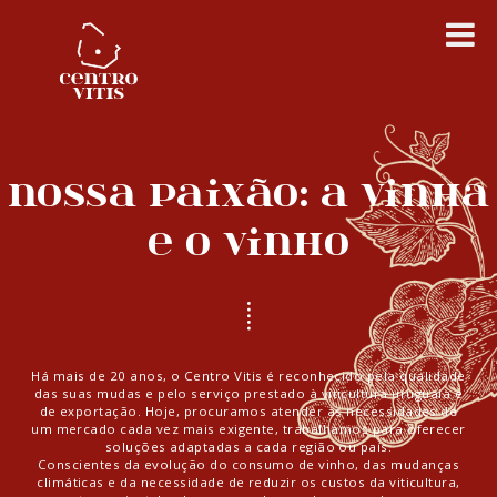
CENTRO VITIS
Saltar
Es aquí que todo comienza
para
o
conteúdo
Nossa paixão: a vinha
e o vinho
Há mais de 20 anos, o Centro Vitis é reconhecido pela qualidade
das suas mudas e pelo serviço prestado à viticultura uruguaia e
de exportação. Hoje, procuramos atender às necessidades de
um mercado cada vez mais exigente, trabalhamos para oferecer
soluções adaptadas a cada região ou país.
Conscientes da evolução do consumo de vinho, das mudanças
climáticas e da necessidade de reduzir os custos da viticultura,